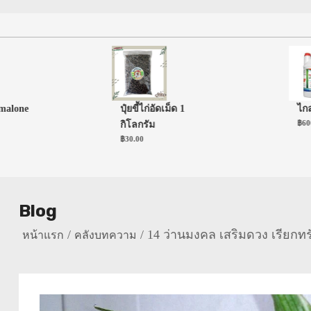
one
ปุ๋ยขี้ไก่อัดเม็ด 1
ไกลโฟเ
฿
600.00
กิโลกรัม
฿
30.00
Blog
14 ว่านมงคล เสริมดวง เรียกทร
หน้าแรก
คลังบทความ