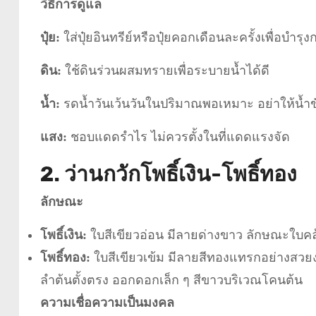
วิธีการดูแล
ปุ๋ย:
ใส่ปุ๋ยอินทรีย์หรือปุ๋ยคอกเดือนละครั้งเพื่อบำรุ
ดิน:
ใช้ดินร่วนผสมทรายเพื่อระบายน้ำได้ดี
น้ำ:
รดน้ำวันเว้นวันในปริมาณพอเหมาะ อย่าให้น้ำข
แสง:
ชอบแดดรำไร ไม่ควรตั้งในที่แดดแรงจัด
2. ว่านกวักโพธิ์เงิน-โพธิ์ทอง
ลักษณะ
โพธิ์เงิน:
ใบสีเขียวอ่อน มีลายด่างขาว ลักษณะใบคล้
โพธิ์ทอง:
ใบสีเขียวเข้ม มีลายสีทองแทรกอย่างสวย
ลำต้นตั้งตรง ออกดอกเล็ก ๆ สีขาวบริเวณโคนต้น
ความเชื่อความเป็นมงคล