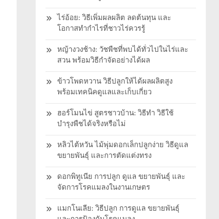
ไร่อ้อย: วิธีเพิ่มผลผลิต ลดต้นทุน และ
โอกาสทำกำไรที่ชาวไร่ควรรู้
หญ้างวงช้าง: วัชพืชที่พบได้ทั่วไปในไร่และ
สวน พร้อมวิธีกำจัดอย่างได้ผล
ข้าวโพดหวาน วิธีปลูกให้ได้ผลผลิตสูง
พร้อมเทคนิคดูแลและเก็บเกี่ยว
ฮอร์โมนไข่ สูตรชาวบ้าน: วิธีทำ วิธีใช้
บำรุงพืชได้จริงหรือไม่
หลิวไต้หวัน ไม้พุ่มดอกเล็กปลูกง่าย วิธีดูแล
ขยายพันธุ์ และการตัดแต่งทรง
ดอกพิทูเนีย การปลูก ดูแล ขยายพันธุ์ และ
จัดการโรคแมลงในงานเกษตร
แมกโนเลีย: วิธีปลูก การดูแล ขยายพันธุ์