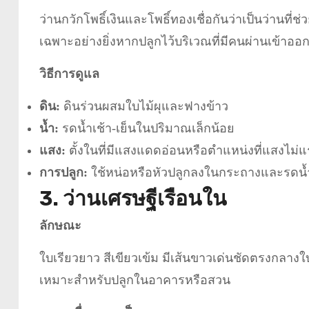
ว่านกวักโพธิ์เงินและโพธิ์ทองเชื่อกันว่าเป็นว่านที
เฉพาะอย่างยิ่งหากปลูกไว้บริเวณที่มีคนผ่านเข้าออ
วิธีการดูแล
ดิน:
ดินร่วนผสมใบไม้ผุและฟางข้าว
น้ำ:
รดน้ำเช้า-เย็นในปริมาณเล็กน้อย
แสง:
ตั้งในที่มีแสงแดดอ่อนหรือตำแหน่งที่แสงไม่
การปลูก:
ใช้หน่อหรือหัวปลูกลงในกระถางและรดน้ำ
3. ว่านเศรษฐีเรือนใน
ลักษณะ
ใบเรียวยาว สีเขียวเข้ม มีเส้นขาวเด่นชัดตรงกลางใ
เหมาะสำหรับปลูกในอาคารหรือสวน