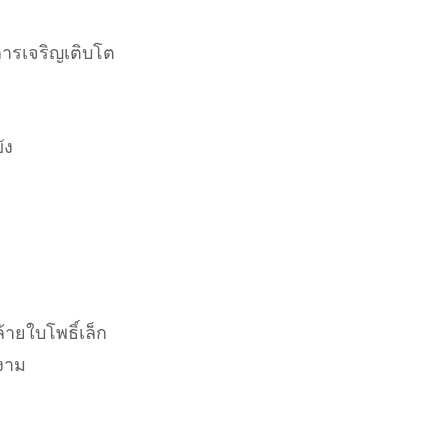
งการเจริญเติบโต
ัง
ายใบโพธิ์เล็ก
งาม