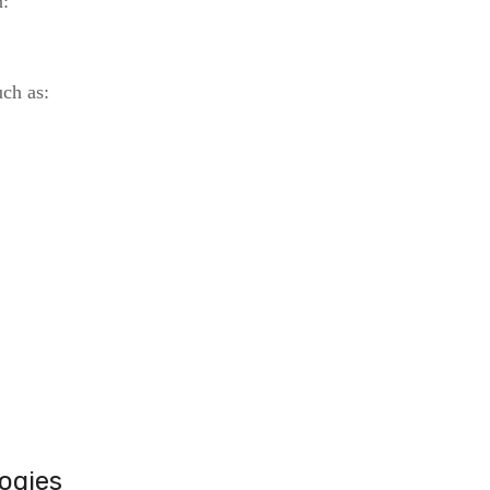
n:
uch as:
ogies