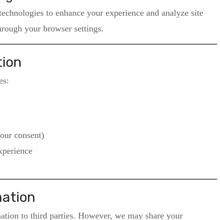
technologies to enhance your experience and analyze site
rough your browser settings.
tion
es:
your consent)
xperience
mation
mation to third parties. However, we may share your