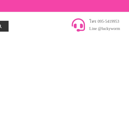
โทร 095-5419953
Line @luckyworm