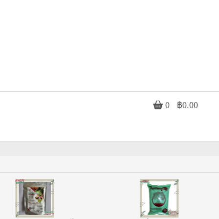
0
฿0.00