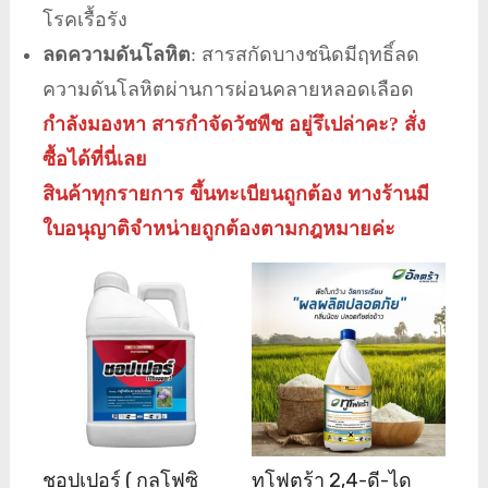
โรคเรื้อรัง
ลดความดันโลหิต
: สารสกัดบางชนิดมีฤทธิ์ลด
ความดันโลหิตผ่านการผ่อนคลายหลอดเลือด
กำลังมองหา สารกำจัดวัชพืช อยู่รึเปล่าคะ? สั่ง
ซื้อได้ที่นี่เลย
สินค้าทุกรายการ ขึ้นทะเบียนถูกต้อง ทางร้านมี
ใบอนุญาติจำหน่ายถูกต้องตามกฎหมายค่ะ
ชอปเปอร์ ( กลูโฟซิ
ทูโฟตร้า 2,4-ดี-ได