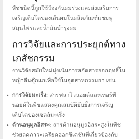
พืชชนิดนี้ถูกใช้ป้องกันผมร่วงและส่งเสริมการ
เจริญเติบโตของเส้นผมในผลิตภัณฑ์แชมพู
สมุนไพรและน้ำมันบำรุงผม
การวิจัยและการประยุกต์ทาง
เภสัชกรรม
งานวิจัยสมัยใหม่มุ่งเน้นการสกัดสารออกฤทธิ์ใน
หญ้าตีนตุ๊กแกเพื่อใช้ในอุตสาหกรรมยา เช่น
การวิจัยมะเร็ง
: สารฟลาโวนอยด์และเทอร์พี
นอยด์ในพืชแสดงคุณสมบัติยับยั้งการเจริญ
เติบโตของเซลล์มะเร็ง
ต้านอนุมูลอิสระ
: สารต้านอนุมูลอิสระสูงในพืช
ช่วยลดภาวะเครียดออกซิเดชันที่เกี่ยวข้องกับ