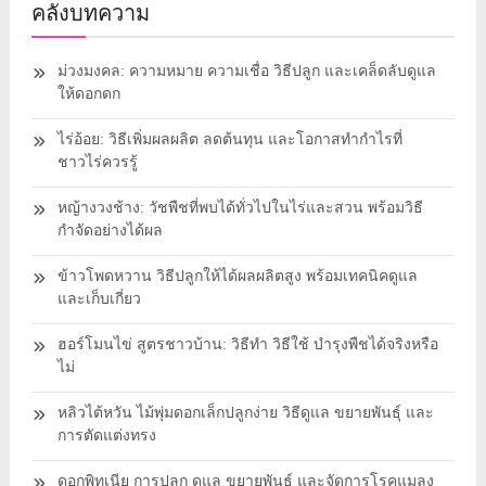
คลังบทความ
ม่วงมงคล: ความหมาย ความเชื่อ วิธีปลูก และเคล็ดลับดูแล
ให้ดอกดก
ไร่อ้อย: วิธีเพิ่มผลผลิต ลดต้นทุน และโอกาสทำกำไรที่
ชาวไร่ควรรู้
หญ้างวงช้าง: วัชพืชที่พบได้ทั่วไปในไร่และสวน พร้อมวิธี
กำจัดอย่างได้ผล
ข้าวโพดหวาน วิธีปลูกให้ได้ผลผลิตสูง พร้อมเทคนิคดูแล
และเก็บเกี่ยว
ฮอร์โมนไข่ สูตรชาวบ้าน: วิธีทำ วิธีใช้ บำรุงพืชได้จริงหรือ
ไม่
หลิวไต้หวัน ไม้พุ่มดอกเล็กปลูกง่าย วิธีดูแล ขยายพันธุ์ และ
การตัดแต่งทรง
ดอกพิทูเนีย การปลูก ดูแล ขยายพันธุ์ และจัดการโรคแมลง