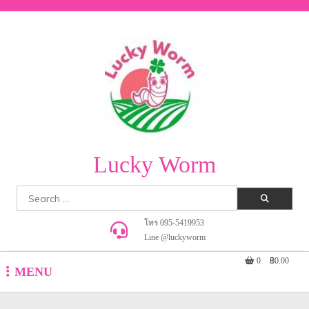
Skip
to
content
Lucky Worm
Search
for:
โทร 095-5419953
Line @luckyworm
0
฿0.00
MENU