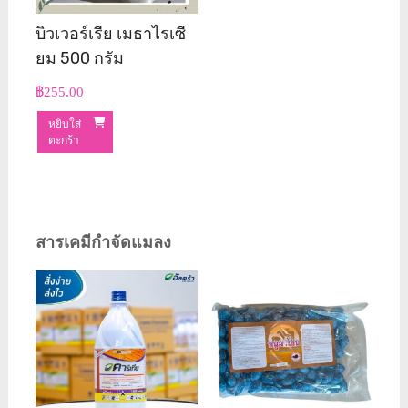
บิวเวอร์เรีย เมธาไรเซี
ยม 500 กรัม
฿
255.00
หยิบใส่
ตะกร้า
สารเคมีกำจัดแมลง