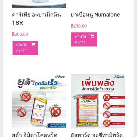
คาร์เทีย อะบาเม็กติน
ยาเบื่อหนู Numalone
1.8%
฿
230.00
฿
260.00
หยิบใส่
ตะกร้า
หยิบใส่
ตะกร้า
ยูด้า อิมิดาโคลพริด
อัลพาร์ด อะซีทามิพริด