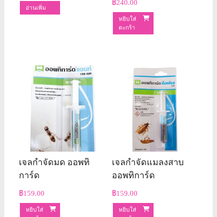
฿
240.00
อ่านเพิ่ม
หยิบใส่
ตะกร้า
เจลกําจัดมด ออพทิ
เจลกําจัดแมลงสาบ
การ์ด
ออพทิการ์ด
฿
159.00
฿
159.00
หยิบใส่
หยิบใส่