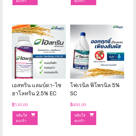
ตะกร้า
ตะกร้า
เอสทริน แลมบ์ดา-ไซ
โฟเรนิล ฟิโพรนิล 5%
ฮาโลทริน 2.5% EC
SC
฿
530.00
฿
400.00
หยิบใส่
หยิบใส่
ตะกร้า
ตะกร้า