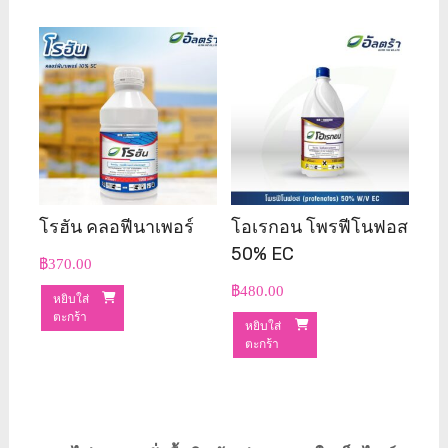
โรฮัน คลอฟีนาเพอร์
โอเรกอน โพรฟีโนฟอส
50% EC
฿
370.00
฿
480.00
หยิบใส่
ตะกร้า
หยิบใส่
ตะกร้า