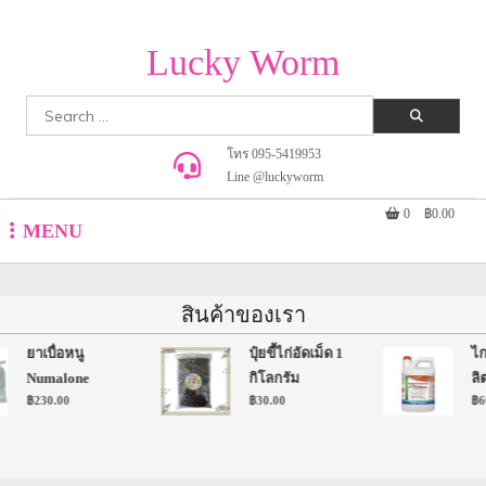
Lucky Worm
Search
for:
โทร 095-5419953
Line @luckyworm
0
฿0.00
MENU
สินค้าของเรา
ยาเบื่อหนู
ปุ๋ยขี้ไก่อัดเม็ด 1
ไกล
Numalone
กิโลกรัม
ลิต
฿
230.00
฿
30.00
฿
60