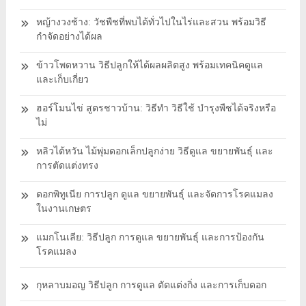
หญ้างวงช้าง: วัชพืชที่พบได้ทั่วไปในไร่และสวน พร้อมวิธี
กำจัดอย่างได้ผล
ข้าวโพดหวาน วิธีปลูกให้ได้ผลผลิตสูง พร้อมเทคนิคดูแล
และเก็บเกี่ยว
ฮอร์โมนไข่ สูตรชาวบ้าน: วิธีทำ วิธีใช้ บำรุงพืชได้จริงหรือ
ไม่
หลิวไต้หวัน ไม้พุ่มดอกเล็กปลูกง่าย วิธีดูแล ขยายพันธุ์ และ
การตัดแต่งทรง
ดอกพิทูเนีย การปลูก ดูแล ขยายพันธุ์ และจัดการโรคแมลง
ในงานเกษตร
แมกโนเลีย: วิธีปลูก การดูแล ขยายพันธุ์ และการป้องกัน
โรคแมลง
กุหลาบมอญ วิธีปลูก การดูแล ตัดแต่งกิ่ง และการเก็บดอก