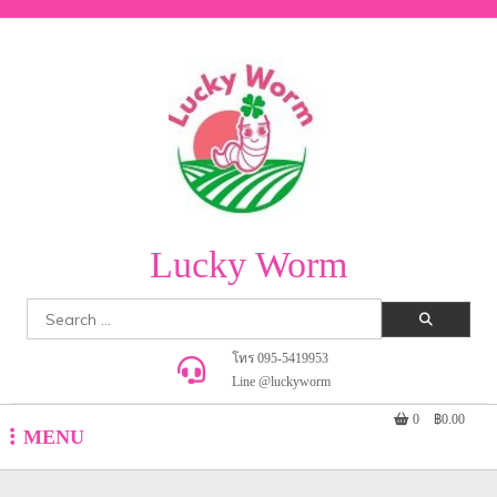
Skip
to
content
Lucky Worm
Search
for:
โทร 095-5419953
Line @luckyworm
0
฿0.00
MENU