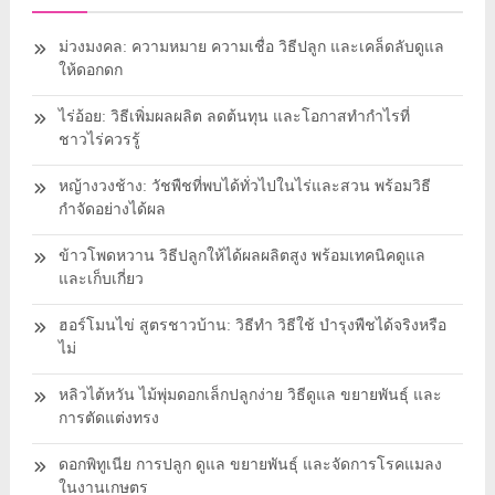
ม่วงมงคล: ความหมาย ความเชื่อ วิธีปลูก และเคล็ดลับดูแล
ให้ดอกดก
ไร่อ้อย: วิธีเพิ่มผลผลิต ลดต้นทุน และโอกาสทำกำไรที่
ชาวไร่ควรรู้
หญ้างวงช้าง: วัชพืชที่พบได้ทั่วไปในไร่และสวน พร้อมวิธี
กำจัดอย่างได้ผล
ข้าวโพดหวาน วิธีปลูกให้ได้ผลผลิตสูง พร้อมเทคนิคดูแล
และเก็บเกี่ยว
ฮอร์โมนไข่ สูตรชาวบ้าน: วิธีทำ วิธีใช้ บำรุงพืชได้จริงหรือ
ไม่
หลิวไต้หวัน ไม้พุ่มดอกเล็กปลูกง่าย วิธีดูแล ขยายพันธุ์ และ
การตัดแต่งทรง
ดอกพิทูเนีย การปลูก ดูแล ขยายพันธุ์ และจัดการโรคแมลง
ในงานเกษตร