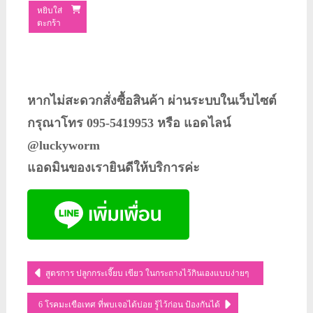
หยิบใส่
ตะกร้า
หากไม่สะดวกสั่งซื้อสินค้า ผ่านระบบในเว็บไซต์
กรุณาโทร 095-5419953 หรือ แอดไลน์
@luckyworm
แอดมินของเรายินดีให้บริการค่ะ
แนะแนว
สูตรการ ปลูกกระเจี๊ยบ เขียว ในกระถางไว้กินเองแบบง่ายๆ
เรื่อง
6 โรคมะเขือเทศ ที่พบเจอได้บ่อย รู้ไว้ก่อน ป้องกันได้