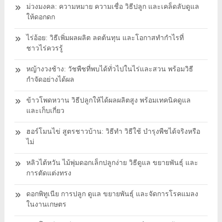
ม่วงมงคล: ความหมาย ความเชื่อ วิธีปลูก และเคล็ดลับดูแล
ให้ดอกดก
ไร่อ้อย: วิธีเพิ่มผลผลิต ลดต้นทุน และโอกาสทำกำไรที่
ชาวไร่ควรรู้
หญ้างวงช้าง: วัชพืชที่พบได้ทั่วไปในไร่และสวน พร้อมวิธี
กำจัดอย่างได้ผล
ข้าวโพดหวาน วิธีปลูกให้ได้ผลผลิตสูง พร้อมเทคนิคดูแล
และเก็บเกี่ยว
ฮอร์โมนไข่ สูตรชาวบ้าน: วิธีทำ วิธีใช้ บำรุงพืชได้จริงหรือ
ไม่
หลิวไต้หวัน ไม้พุ่มดอกเล็กปลูกง่าย วิธีดูแล ขยายพันธุ์ และ
การตัดแต่งทรง
ดอกพิทูเนีย การปลูก ดูแล ขยายพันธุ์ และจัดการโรคแมลง
ในงานเกษตร