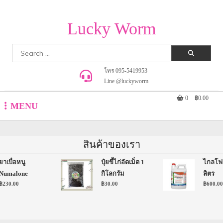
Lucky Worm
Search
for:
โทร 095-5419953
Line @luckyworm
0
฿0.00
MENU
สินค้าของเรา
เบื่อหนู
ปุ๋ยขี้ไก่อัดเม็ด 1
ไกลโฟเซ
umalone
กิโลกรัม
ลิตร
230.00
฿
30.00
฿
600.00