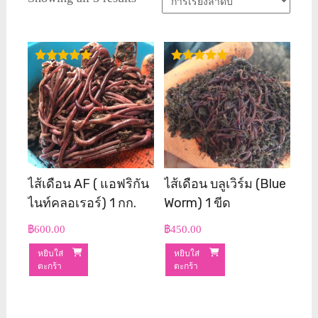
ให้คะแนน
ให้คะแนน
4.92
5.00
ตั้งแต่ 1-5
ตั้งแต่ 1-5
คะแนน
คะแนน
ไส้เดือน AF ( แอฟริกัน
ไส้เดือน บลูเวิร์ม (blue
ไนท์คลอเรอร์) 1 กก.
Worm) 1 ขีด
฿
600.00
฿
450.00
หยิบใส่
หยิบใส่
ตะกร้า
ตะกร้า