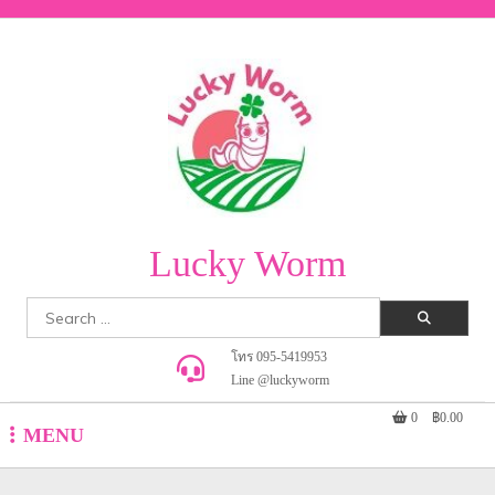
Skip
to
content
Lucky Worm
Search
for:
โทร 095-5419953
Line @luckyworm
0
฿0.00
MENU