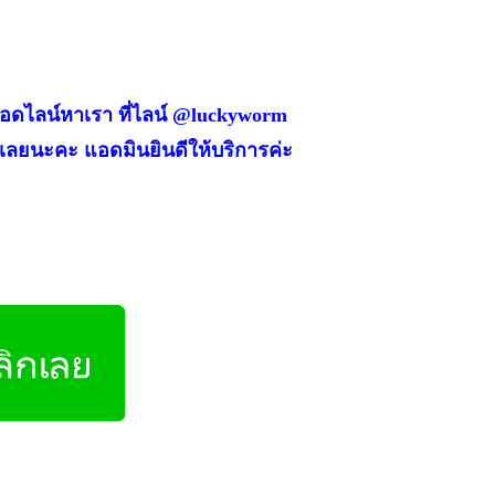
 แอดไลน์หาเรา ที่ไลน์ @luckyworm
้เลยนะคะ แอดมินยินดีให้บริการค่ะ