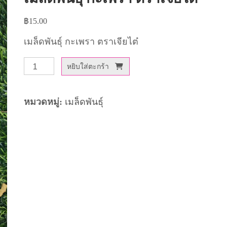
฿
15.00
เมล็ดพันธุ์ กะเพรา ตราเจียไต๋
จำนวน
หยิบใส่ตะกร้า
เมล็ด
พันธุ์
หมวดหมู่:
เมล็ดพันธุ์
กะเพรา
ตรา
เจีย
ไต๋
ชิ้น