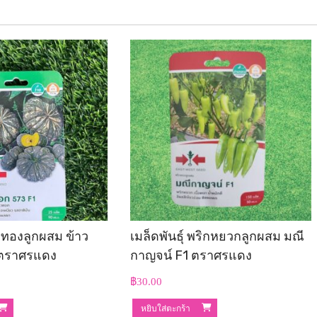
ักทองลูกผสม ข้าว
เมล็ดพันธุ์ พริกหยวกลูกผสม มณี
 ตราศรแดง
กาญจน์ F1 ตราศรแดง
฿
30.00
หยิบใส่ตะกร้า