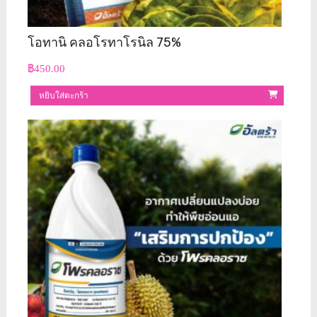
โอทานิ คลอโรทาโรนิล 75%
฿
450.00
หยิบใส่ตะกร้า