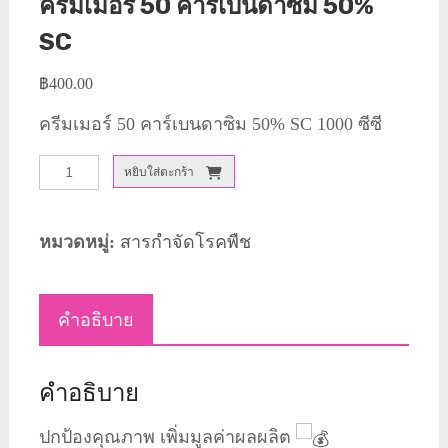
ครีมเมอร์ 50 คาร์เบนดาซิม 50%
SC
฿
400.00
ครีมเมอร์ 50 คาร์เบนดาซิม 50% SC 1000 ซีซี
จำนวน
หยิบใส่ตะกร้า
ครีม
เม
หมวดหมู่:
สารกำจัดโรคพืช
อร์
50
คำอธิบาย
คาร์
เบน
คำอธิบาย
ดา
ซิม
ปกป้องคุณภาพ เพิ่มมูลค่าผลผลิต