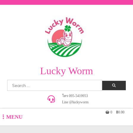
Skip
to
content
Lucky Worm
Search
for:
โทร 095-5419953
Line @luckyworm
0
฿0.00
MENU