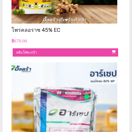
โพรคลอราซ 45% EC
฿
670.00
หยิบใส่ตะกร้า