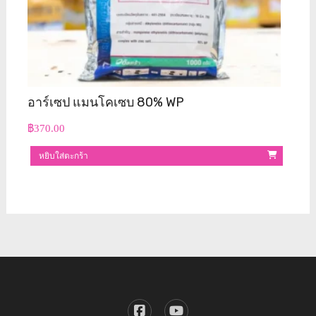
อาร์เซป แมนโคเซบ 80% WP
฿
370.00
หยิบใส่ตะกร้า