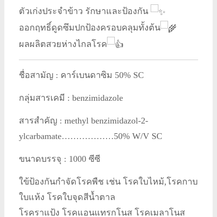
50%
ตัวเก่งประจำข้าว รักษาและป้องกัน
SC
ออกฤทธิ์ดูดซึมปกป้องครอบคลุมทั้งต้น
ชิ้น
ผลผลิตสวยห่างไกลโรค
ชื่อสามัญ : คาร์เบนดาซิม 50% SC
กลุ่มสารเคมี : benzimidazole
สารสำคัญ : methyl benzimidazol-2-
ylcarbamate………………50% W/V SC
ขนาดบรรจุ : 1000 ซีซี
ใข้ป้องกันกำจัดโรคพืช เช่น โรคใบไหม้,โรคกาบ
ใบแห้ง โรคใบจุดสีน้ำตาล
โรคราแป้ง โรคแอนแทรกโนส โรคเมลาโนส