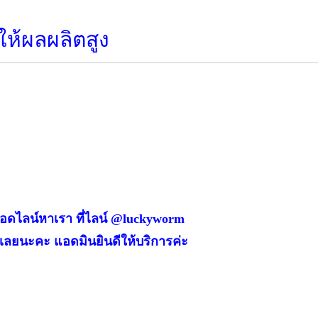
ให้ผลผลิตสูง
 แอดไลน์หาเรา ที่ไลน์ @luckyworm
้เลยนะคะ แอดมินยินดีให้บริการค่ะ