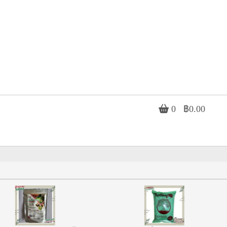
0
฿0.00