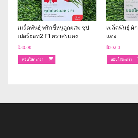
เมล็ดพันธุ์ พริกขี้หนูลูกผสม ซุป
เมล็ดพันธุ์ ผ
เปอร์ฮอท2 F1 ตราศรแดง
แดง
฿
30.00
฿
30.00
หยิบใส่ตะกร้า
หยิบใส่ตะกร้า