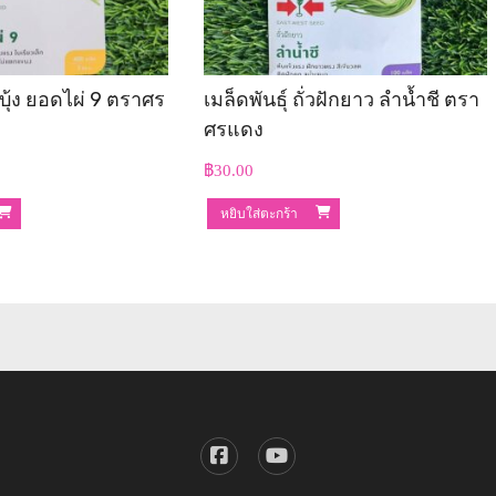
ักบุ้ง ยอดไผ่ 9 ตราศร
เมล็ดพันธุ์ ถั่วฝักยาว ลำน้ำชี ตรา
ศรแดง
฿
30.00
หยิบใส่ตะกร้า