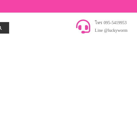
โทร 095-5419953
Line @luckyworm