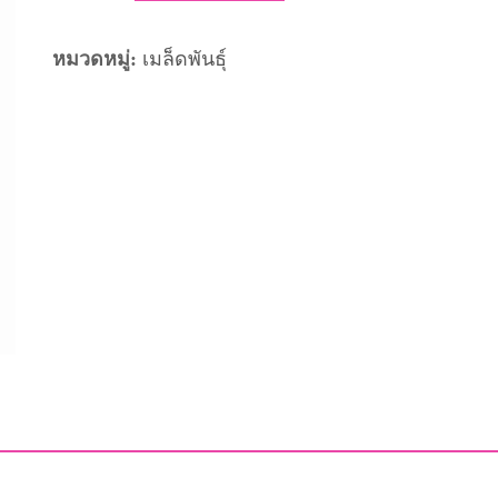
เมล็ด
พันธุ์
หมวดหมู่:
เมล็ดพันธุ์
ต้น
หอม
ตรา
เจีย
ไต๋
ชิ้น