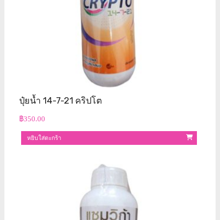
ปุ๋ยน้ำ 14-7-21 คริปโต
฿
350.00
หยิบใส่ตะกร้า