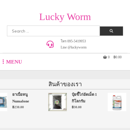
Lucky Worm
Search
for:
โทร 095-5419953
Line @luckyworm
0
฿0.00
MENU
สินค้าของเรา
ยาเบื่อหนู
ปุ๋ยขี้ไก่อัดเม็ด 1
Numalone
กิโลกรัม
฿
230.00
฿
30.00