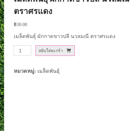
ตราศรแดง
฿
30.00
เมล็ดพันธุ์ ผักกาดขาวปลี นวลมณี ตราศรแดง
จำนวน
หยิบใส่ตะกร้า
เมล็ด
พันธุ์
หมวดหมู่:
เมล็ดพันธุ์
ผัก
กาด
ขาว
ปลี
นวล
มณี