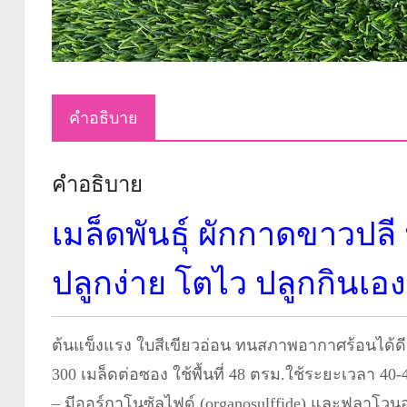
คำอธิบาย
คำอธิบาย
เมล็ดพันธุ์ ผักกาดขาวปล
ปลูกง่าย โตไว ปลูกกินเองก
ต้นแข็งแรง ใบสีเขียวอ่อน ทนสภาพอากาศร้อนได้ดี 
300 เมล็ดต่อซอง ใช้พื้นที่ 48 ตรม.ใช้ระยะเวลา 40
– มีออร์กาโนซัลไฟด์ (organosulffide) และฟลาโวน