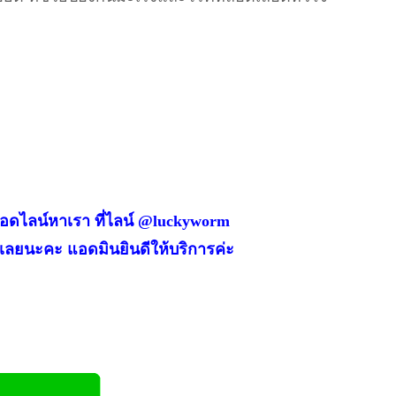
 แอดไลน์หาเรา ที่ไลน์ @luckyworm
้เลยนะคะ แอดมินยินดีให้บริการค่ะ