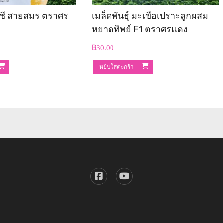
ผักชี สายสมร ตราศร
เมล็ดพันธุ์ มะเขือเปราะลูกผสม
หยาดทิพย์ F1 ตราศรแดง
฿
30.00
หยิบใส่ตะกร้า