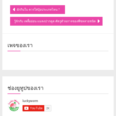
แนะแนว
ผักกินใบ ควรใส่ปุ๋ยประเภทไหน ?
เรื่อง
รู้จักกับ เพลี้ยอ่อน แมลงปากดูด ศัตรูตัวฉกาจของพืชหลายชนิด
เพจของเรา
ช่องยูทูปของเรา