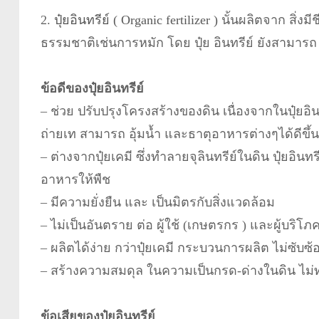
2.
ปุ๋ยอินทรีย์ ( Organic fertilizer )
นั้นผลิตจาก สิ่งมี
ธรรมชาติเช่นการหมัก โดย ปุ๋ย อินทรีย์ ยังสามารถ แ
ข้อดีของปุ๋ยอินทรีย์
– ช่วย ปรับปรุงโครงสร้างของดิน เนื่องจากในปุ๋ยอิ
ถ่ายเท สามารถ อุ้มน้ำ และธาตุอาหารต่างๆได้ดีขึ้น
– ต่างจากปุ๋ยเคมี ซึ่งทำลายจุลินทรีย์ในดิน ปุ๋ยอินทร
อาหารให้พืช
– มีความยั่งยืน และ เป็นมิตรกับสิ่งแวดล้อม
– ไม่เป็นอันตราย ต่อ ผู้ใช้ (เกษตรกร ) และผู้บริโภ
– ผลิตได้ง่าย กว่าปุ๋ยเคมี กระบวนการผลิต ไม่ซับ
– สร้างความสมดุล ในความเป็นกรด-ด่างในดิน ไม่ท
ข้อเสียของปุ๋ยอินทรีย์