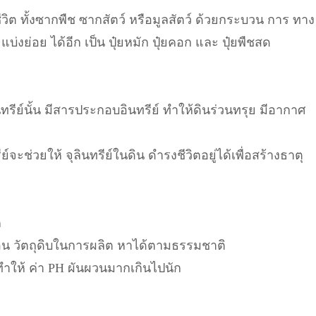
ชีวิต ทั้งซากพืช ซากสัตว์ หรือมูลสัตว์ ด้วยกระบวน การ ทาง
บ่งย่อย ได้อีก เป็น ปุ๋ยหมัก ปุ๋ยคอก และ ปุ๋ยพืชสด
นทรีย์นั้น มีสารประกอบอินทรีย์ ทำให้ดินร่วนทรุย มีอากาศ
ีย์จะช่วยให้ จุลินทรีย์ในดิน ดำรงชีวิตอยู่ได้เพื่อสร้างธาตุ
ค
ซ้อน วัตถุดิบในการผลิต หาได้ตามธรรมชาติ
ำให้ ค่า PH ผันผวนมากเกินไปนัก