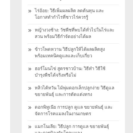
ไร่อ้อย: วิธีเพิ่มผลผลิต ลดต้นทุน และ
โอกาสทำกำไรที่ชาวไร่ควรรู้
หญ้างวงช้าง: วัชพืชที่พบได้ทั่วไปในไร่และ
สวน พร้อมวิธีกำจัดอย่างได้ผล
ข้าวโพดหวาน วิธีปลูกให้ได้ผลผลิตสูง
พร้อมเทคนิคดูแลและเก็บเกี่ยว
ฮอร์โมนไข่ สูตรชาวบ้าน: วิธีทำ วิธีใช้
บำรุงพืชได้จริงหรือไม่
หลิวไต้หวัน ไม้พุ่มดอกเล็กปลูกง่าย วิธีดูแล
ขยายพันธุ์ และการตัดแต่งทรง
ดอกพิทูเนีย การปลูก ดูแล ขยายพันธุ์ และ
จัดการโรคแมลงในงานเกษตร
แมกโนเลีย: วิธีปลูก การดูแล ขยายพันธุ์