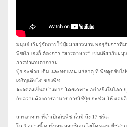
มนุษย์ เริ่มรู้จักการใช้ปุ๋ยมายาวนาน พอๆกับการที่มน
พืชผัก เองก็ ต้องการ “สารอาหาร” เช่นเดียวกับมนุษ
การทำเกษตรกรรม
ปุ๋ย จะช่วย เติม และทดแทน แร่ธาตุ ที่ พืชดูดซับไป
เจริญเติบโต ของพืช
จะลดลงเป็นอย่างมาก โดยเฉพาะ อย่างยิ่งในโลก ยุคปั
กับความต้องการอาหาร การใช้ปุ๋ย จะช่วยให้ ผลผล
สารอาหาร ที่จำเป็นกับพืช นั้นมี ถึง 17 ชนิด
ใน 3 อย่างนี้ คาร์บอน,ออกซิเจน,ไฮโดรเจน พืชสามา