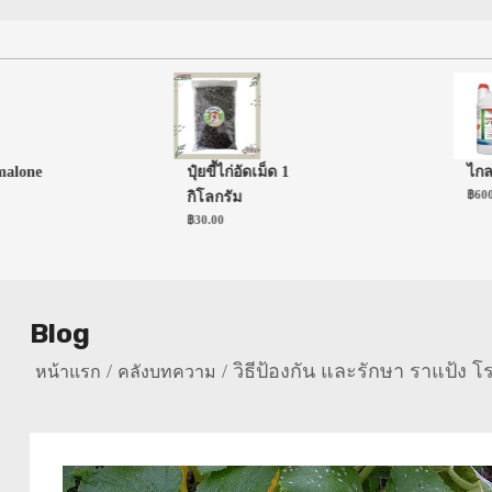
one
ปุ๋ยขี้ไก่อัดเม็ด 1
ไกลโฟเ
฿
600.00
กิโลกรัม
฿
30.00
Blog
วิธีป้องกัน และรักษา ราแป้ง 
หน้าแรก
คลังบทความ