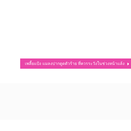
เพลี้ยแป้ง แมลงปากดูดตัวร้าย ที่ควรระวังในช่วงหน้าแล้ง