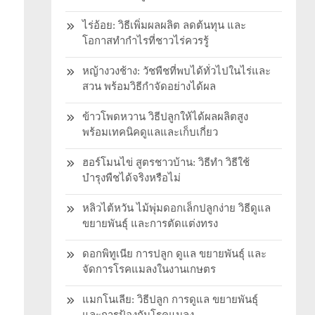
ไร่อ้อย: วิธีเพิ่มผลผลิต ลดต้นทุน และ
โอกาสทำกำไรที่ชาวไร่ควรรู้
หญ้างวงช้าง: วัชพืชที่พบได้ทั่วไปในไร่และ
สวน พร้อมวิธีกำจัดอย่างได้ผล
ข้าวโพดหวาน วิธีปลูกให้ได้ผลผลิตสูง
พร้อมเทคนิคดูแลและเก็บเกี่ยว
ฮอร์โมนไข่ สูตรชาวบ้าน: วิธีทำ วิธีใช้
บำรุงพืชได้จริงหรือไม่
หลิวไต้หวัน ไม้พุ่มดอกเล็กปลูกง่าย วิธีดูแล
ขยายพันธุ์ และการตัดแต่งทรง
ดอกพิทูเนีย การปลูก ดูแล ขยายพันธุ์ และ
จัดการโรคแมลงในงานเกษตร
แมกโนเลีย: วิธีปลูก การดูแล ขยายพันธุ์