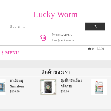
Lucky Worm
Search
for:
โทร 095-5419953
Line @luckyworm
0
฿0.00
MENU
สินค้าของเรา
ยาเบื่อหนู
ปุ๋ยขี้ไก่อัดเม็ด 1
ไ
Numalone
กิโลกรัม
ล
฿
230.00
฿
30.00
฿