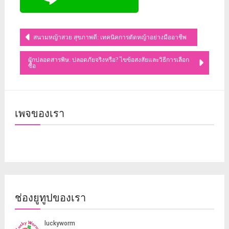
แนะแนว
สนามหญ้าสวย สุขภาพดี: เทคนิคการตัดหญ้าอย่างมืออาชีพ
เรื่อง
ผักปลอดสารพิษ: ปลอดภัยจริงหรือ? ไขข้อสงสัยและวิธีการเลือก
ซื้อ
เพจของเรา
ช่องยูทูปของเรา