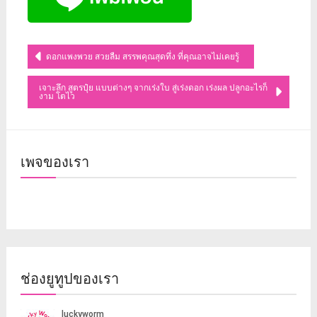
แนะแนว
ดอกแพงพวย สวยลืม สรรพคุณสุดทึ่ง ที่คุณอาจไม่เคยรู้
เรื่อง
เจาะลึก สูตรปุ๋ย แบบต่างๆ จากเร่งใบ สู่เร่งดอก เร่งผล ปลูกอะไรก็
งาม โตไว
เพจของเรา
ช่องยูทูปของเรา