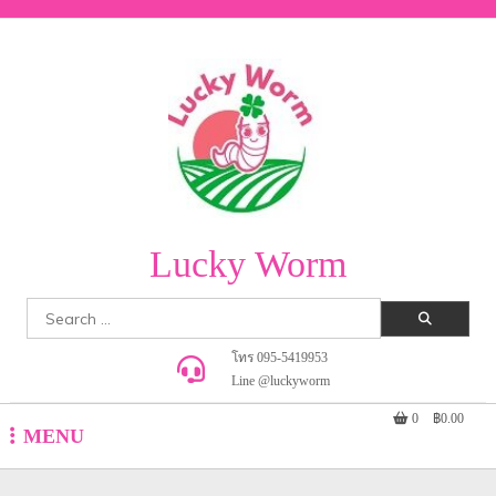
Skip
to
content
Lucky Worm
Search
for:
โทร 095-5419953
Line @luckyworm
0
฿0.00
MENU