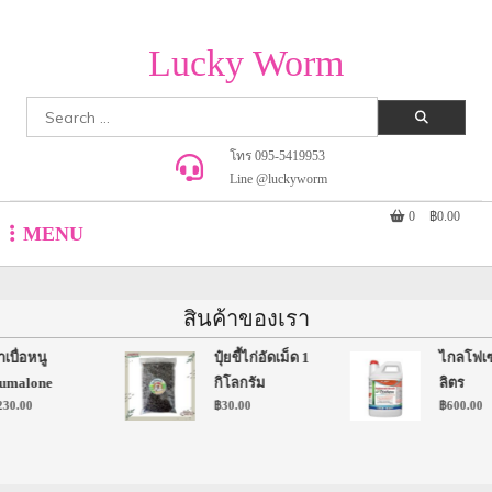
Lucky Worm
Search
for:
โทร 095-5419953
Line @luckyworm
0
฿0.00
MENU
สินค้าของเรา
เบื่อหนู
ปุ๋ยขี้ไก่อัดเม็ด 1
ไกลโฟเซ
malone
กิโลกรัม
ลิตร
30.00
฿
30.00
฿
600.00