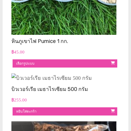
หินภูเขาไฟ Pumice 1 กก.
฿
45.00
เลือกรูปแบบ
This
product
บิวเวอร์เรีย เมธาไรเซียม 500 กรัม
has
฿
255.00
multiple
หยิบใส่ตะกร้า
variants.
The
options