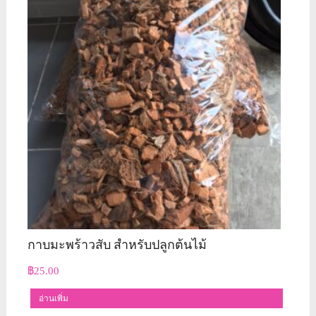
may
be
chosen
on
the
product
page
กาบมะพร้าวสับ สำหรับปลูกต้นไม้
฿
25.00
อ่านเพิ่ม